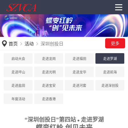
更多
首页
活动
深圳创投日
启动大会
走进龙岗
走进福田
走进罗湖
走进坪山
走进光明
走进龙华
走进前海
走进盐田
走进宝安
走进河套
走进深创投
年度活动
走进香港
“深圳创投日”第四站
走进罗湖
●
蝶变红岭 创见未来