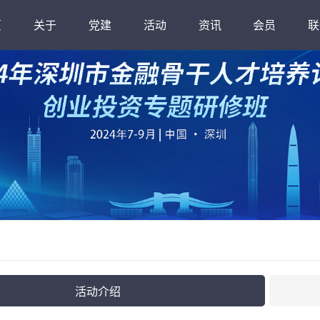
页
关于
党建
活动
资讯
会员
联
绍
南方创投网
行业研究
组织架构
金融骨干班
党委介绍
行业动态
公会章程
活动回顾
产业观察
公会品牌活动
规章制度
政策法规
大事记
年度活动
秘
人
活动介绍